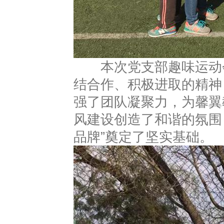
本次党支部趣味运动会
结合作、积极进取的精神
强了团队凝聚力，为馨翼
风建设创造了和谐的氛围
品牌”奠定了坚实基础。