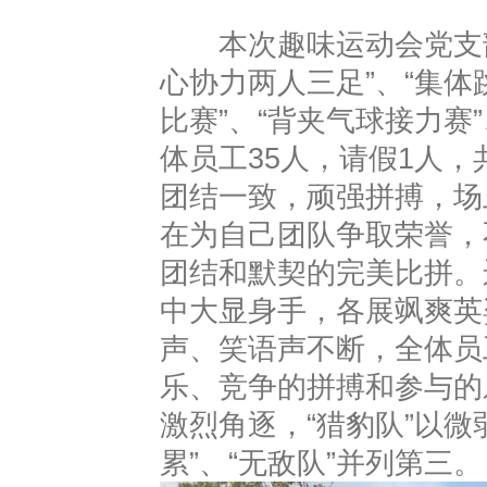
本次趣味运动会党支部
心协力两人三足”、“集体跳大
比赛”、“背夹气球接力赛
体员工35人，请假1人，
团结一致，顽强拼搏，场
在为自己团队争取荣誉，
团结和默契的完美比拼。
中大显身手，各展飒爽英
声、笑语声不断，全体员
乐、竞争的拼搏和参与的
激烈角逐，“猎豹队”以微
累”、“无敌队”并列第三。