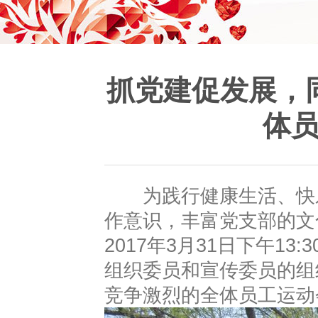
抓党建促发展，
体
为践行健康生活、快乐
作意识，丰富党支部的文
2017年3月31日下午1
组织委员和宣传委员的组
竞争激烈的全体员工运动