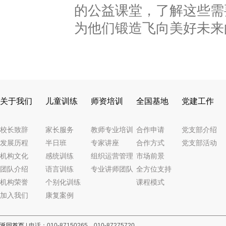
的公益课堂，了解这些需
为他们锻造飞向美好未来
关于我们
儿童训练
师资培训
全国基地
党建工作
校长致辞
家长服务
教师专业培训
合作申请
党支部介绍
发展历程
半日班
专家讲座
合作方式
党支部活动
机构文化
感统训练
组织运营管理
市场前景
团队介绍
语言训练
专业讲师团队
全方位支持
机构荣誉
个别化训练
课程模式
加入我们
康复案例
返回首页
| 电话：010-87150265，010-87275720