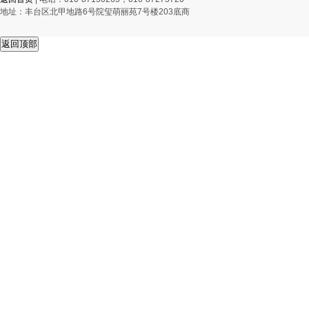
地址：丰台区北甲地路6号院玺萌丽苑7号楼203底商